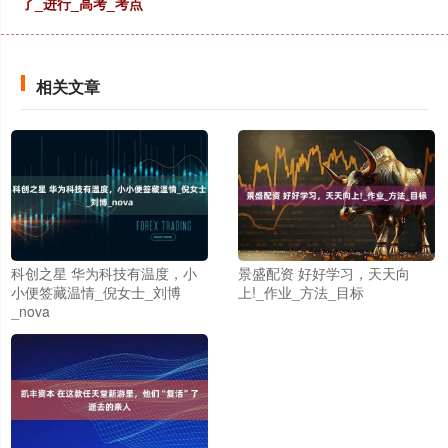
了_进行_高考_考点
相关文章
科创之星 华为科技有温度，小
景盛配资 好好学习，天天向
小便签藏温情_倪女士_刘博
上!_作业_方法_目标
_nova