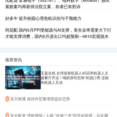
优配送 证通电子（002197）、电科数字（600850）股民
索赔案均再获得法院立案，前者已有胜诉
好多牛 提升校园心理危机识别与干预能力
同花配 国内5月PPI受能源与AI支撑，美失业率需更大下行
才能支撑消费，国内5月进出口均超预期---0610宏观脱水
推荐资讯
互盈在线 全球首家机器人4S店和机器人主
题餐厅开业！喝奶茶吃煎饼 听脱口秀 还能
和机器人互动
​东方财通 保持外贸量增质提好态势
1
​安全配资 湾财周报 | 人物 “存储三杰”同登创富榜；马化腾
2