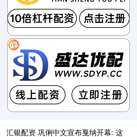
汇银配资 巩俐中文宣布戛纳开幕: 这