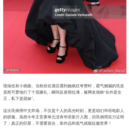
现场也有小插曲。当粉丝在酒店遇到她疯狂夸赞时，霸气侧漏的巩皇
居然可爱地行了个屈膝礼，瞬间反差萌拉满，被网友戏称“在外是女
王，私下是甜妹”。
这次巩俐用中文炸场，不仅是个人的高光时刻，更是咱们华语电影人
的骄傲。虽然今年主竞赛单元没有华语新片入围，但巩俐用实力证明
了：真正的巨星，不需要迎合，靠作品和底气就能征服世界！