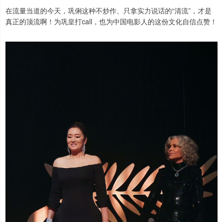
在流量当道的今天，巩俐这种不炒作、只拿实力说话的“清流”，才是
真正的顶流啊！为巩皇打call，也为中国电影人的这份文化自信点赞！