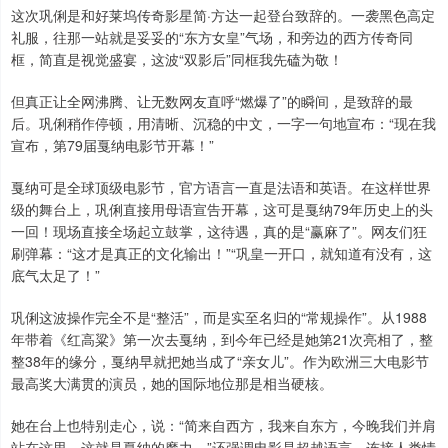
这次巩俐是和好莱坞传奇影星简·方达一起登台致辞的。一袭黑色高定
礼服，往那一站就是妥妥的“东方女皇”气场，和旁边的西方传奇同
框，简直是视觉盛宴，这波“双影后”同框我先磕为敬！
但真正让全网沸腾、让无数网友直呼“燃爆了”的瞬间，是致辞的最
后。巩俐稍作停顿，用清晰、沉稳的中文，一字一句地宣布：“现在我
宣布，第79届戛纳电影节开幕！”
戛纳可是全球顶级电影节，官方语言一直是法语和英语。在这样世界
级的舞台上，巩俐直接用母语宣告开幕，这可是戛纳79年历史上的头
一回！现场直接全场起立鼓掌，这待遇，真的是“赢麻了”。网友们狂
刷弹幕：“这才是真正的文化输出！”“巩皇一开口，就知道有没有，这
底气太足了！”
巩俐这波操作完全不是“整活”，而是实至名归的“常规操作”。从1988
年带着《红高粱》第一次去戛纳，到今年已经是她第21次亮相了，整
整38年的缘分，戛纳早就把她当成了“亲女儿”。作为欧洲三大电影节
最高奖大满贯的演员，她的国际地位那是相当硬核。
她在台上也特别走心，说：“简来自西方，我来自东方，今晚我们并肩
站在这里，这就是戛纳的魔力。”还强调电影是超越语言、连接人类情