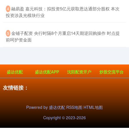
​融易盈 嘉元科技：拟投资5亿元获取恩达通部分股权 本次
4
投资涉及光模块行业
​金铺子配资 央行时隔8个月重启14天期逆回购操作 时点提
5
前呵护资金面
盛达优配
盛达优配APP
沈阳配资开户
炒股交流平台
友情链接：
Powered by
盛达优配
RSS地图
HTML地图
Copyright
© 2023-2026