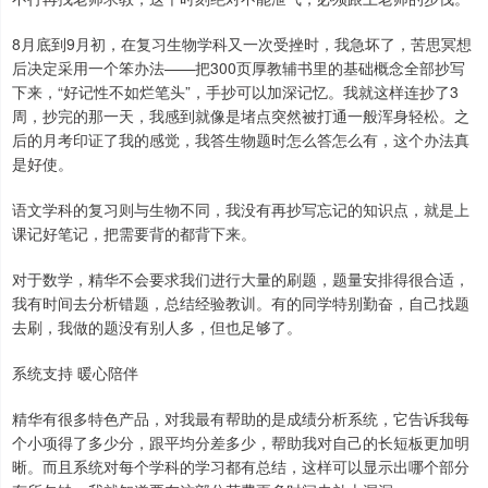
8月底到9月初，在复习生物学科又一次受挫时，我急坏了，苦思冥想
后决定采用一个笨办法——把300页厚教辅书里的基础概念全部抄写
下来，“好记性不如烂笔头”，手抄可以加深记忆。我就这样连抄了3
周，抄完的那一天，我感到就像是堵点突然被打通一般浑身轻松。之
后的月考印证了我的感觉，我答生物题时怎么答怎么有，这个办法真
是好使。
语文学科的复习则与生物不同，我没有再抄写忘记的知识点，就是上
课记好笔记，把需要背的都背下来。
对于数学，精华不会要求我们进行大量的刷题，题量安排得很合适，
我有时间去分析错题，总结经验教训。有的同学特别勤奋，自己找题
去刷，我做的题没有别人多，但也足够了。
系统支持 暖心陪伴
精华有很多特色产品，对我最有帮助的是成绩分析系统，它告诉我每
个小项得了多少分，跟平均分差多少，帮助我对自己的长短板更加明
晰。而且系统对每个学科的学习都有总结，这样可以显示出哪个部分