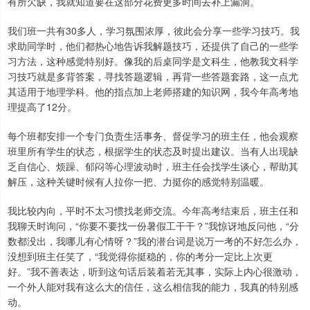
有所欠缺，我就知道要在这部分花费更多时间去补上漏洞。
我们班一共有30多人，学习氛围浓厚，彼此会分享一些学习技巧。我
求助同学时，他们都热心地告诉我解题技巧，还提供了自己的一些学
习方法，这种感觉特别好。像我的后桌同学是文科生，他教我文科学
习技巧就是多背答案，寻找答题逻辑，再背一些答题套路，这一点尤
其适用于地理学科。他的指点加上老师搭建的知识网，我今年高考地
理提高了12分。
每个班都安排一个专门负责生活事务、督促学习的班主任，他会观察
班里所有学生的状态，根据学生的状态及时提出建议。当有人出现缺
乏自信心、烦躁、郁闷等心理波动时，班主任会找学生谈心，帮助其
解压，这种关键时候有人拉你一把、力挺你的感觉特别温暖。
我比较内向，平时不太习惯找老师交流。今年高考结束后，班主任和
我聊天时询问，“你要不要找一份暑假工干干？”我惊讶地反问他，“分
数都没出，我哪儿有心情呀？”我的潜台词是说万一考的不好怎么办，
没想到班主任笑了，“我觉得你挺稳的，你的考分一定比上次更
好。”我不善表达，听到这句话后装着若无其事，实际上内心很激动，
一个外人能对我有这么大的信任，这么相信我的能力，我真的特别感
动。