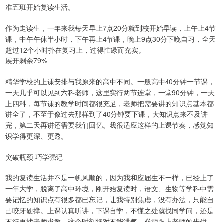
准五班开始复读生活。
作为走读生，一年来我每天早上7点20分就到校开始早读，上午上4节
课，中午午休半小时，下午再上4节课，晚上9点30分下晚自习，全天
超过12个小时扑在复习上，过得忙碌而充实。
展开剩余79%
精华学校的上课安排与我原来的高中不同。一般高中40分钟一节课，
一天几乎可以见到六科老师，这里实行两节连堂，一堂90分钟，一天
上四科，每节课的教学时间都很充足，老师把需要讲的知识点基本都
讲全了，不至于像过去那样到了40分钟要下课，大知识点来不及讲
完，第二天再讲还需要我们回忆。我很适应这样的上课节奏，感觉知
识学得更深、更透。
突破瓶颈 巧学强记
我的复读生活并不是一帆风顺的，因为我和应届生不一样，已经上了
一年大学，脱离了高中环境，刚开始复读时，语文、生物等学科中需
要记忆的知识点有很多都已忘记，让我特别焦虑，没有办法，只能自
己咬牙硬撑。上课认真听讲，下课自学，不懂之处就找同学问，还是
不行再找老师求教，这个时刻绝对不能泄气，必须跟上老师的步伐。