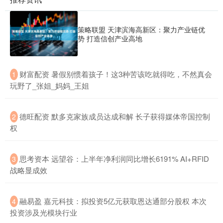
策略联盟 天津滨海高新区：聚力产业链优
势 打造信创产业高地
​财富配资 暑假别惯着孩子！这3种苦该吃就得吃，不然真会
1
玩野了_张姐_妈妈_王姐
​德旺配资 默多克家族成员达成和解 长子获得媒体帝国控制
2
权
​思考资本 远望谷：上半年净利润同比增长6191% AI+RFID
3
战略显成效
​融易盈 嘉元科技：拟投资5亿元获取恩达通部分股权 本次
4
投资涉及光模块行业