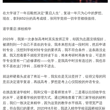
在大学读了一年后毅然决定“重启人生”，复读一年只为心中的梦想。
现在，拿到652分的高考成绩，张同学觉得一切辛苦都很值得。
退学重启 择校精华
2023年，我第一次参加高考时其实发挥正常，却因为志愿没填报好，
被调剂到一个自己不喜欢的专业。我本来想先读一段时间，然后申请
转专业，没想到学校对转专业的要求高，我不符合条件，这条路没走
通。我又想着要不就咬牙坚持读下去，将来考研时再换专业，可是所
学专业里有一门必修课程——化学，是我高中时没有选过的，我也非
常不喜欢这门学科，压根学不进去。
就这样硬着头皮读了将近一年，我实在是无法坚持了，征得父母的同
意后决定退学复读，再战高考，梦想是考上心仪院校的外语专业。
在挑选复读学校时，我和父母一是看师资水平，二是看以往招收学生
的水平，还要看学校的管理方式。通过网络查看了两三家学校的材料
后，我们一致决定来精华，因为这里的教学水平很高，管理宽严适
度，符合我们的要求。2023年8月初，我进入精华学校花园桥校区标