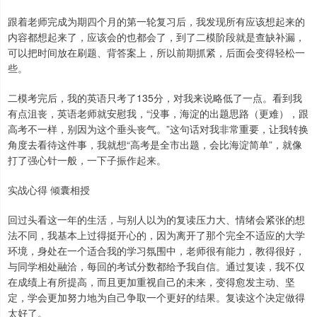
跟着老师完成为期四个月的第一轮复习后，我发现所有应该想起来的
内容都想起来了，应该会的也都会了，到了二模阶段就是查缺补漏，
可以把时间放在刷题、背答案上，所以前期抓紧，后面会变得轻松一
些。
二模考完后，我的英语只考了135分，对我来说略低了一点。看到我
有点沮丧，英语老师就安慰我，“没事，海淀的出题思路（更难），跟
高考不一样，别因为这个垂头丧气。”这句话对我非常重要，让我转换
角度去看待这件事，我就想“高考是全市出题，会比海淀简单”，就像
打了强心针一般，一下子振作起来。
实战心得 倾囊相授
回过头看这一年的生活，与别人以为的复读压力大、情绪会紧张的想
法不同，我基本上过得挺开心的，因为离开了那个完全不适应的大学
环境，身处在一个适合我的学习氛围中，老师很有能力，教得很好，
与同学相处融洽，每回的考试分数都给予我自信。通过复读，我不仅
在成绩上有所提高，而且更加重视自己的未来，变得愈发主动、坚
定，学会更加努力地为自己争取一个更好的结果。复读这个决定做得
太好了。