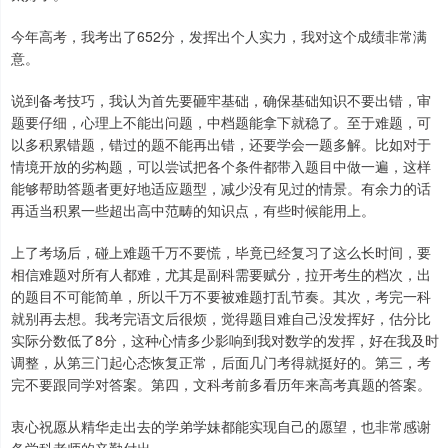
今年高考，我考出了652分，发挥出个人实力，我对这个成绩非常满
意。
说到备考技巧，我认为首先要砸牢基础，确保基础知识不要出错，审
题要仔细，心理上不能出问题，中档题能拿下就稳了。至于难题，可
以多积累错题，错过的题不能再出错，还要学会一题多解。比如对于
情境开放的劣构题，可以尝试把各个条件都带入题目中做一遍，这样
能够帮助答题者更好地适应题型，减少没有见过的情景。有余力的话
再适当积累一些超出高中范畴的知识点，有些时候能用上。
上了考场后，碰上难题千万不要慌，毕竟已经复习了这么长时间，要
相信难题对所有人都难，尤其是副科需要赋分，拉开考生的档次，出
的题目不可能简单，所以千万不要被难题打乱节奏。其次，考完一科
就别再去想。我考完语文后很烦，觉得题目难自己没发挥好，估分比
实际分数低了8分，这种心情多少影响到我对数学的发挥，好在我及时
调整，从第三门起心态恢复正常，后面几门考得就挺好的。第三，考
完不要跟同学对答案。第四，文科考前多看历年来高考真题的答案。
衷心祝愿从精华走出去的学弟学妹都能实现自己的愿望，也非常感谢
各学科老师的辛勤付出。