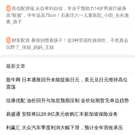
民信配资端 从自卑到自信，专业干预助力14岁男孩打破身
4
高“瓶颈”，半年追高75cm！石家庄六一儿童医院_小田_生长激
素_孩子
财富配资 暑假别惯着孩子！这3种苦该吃就得吃，不然真会
5
玩野了_张姐_妈妈_王姐
最新文章
股牛网 日本通胀回升未能提振日元，美元兑日元维持高位
震荡
信康优配 油价回升与加息预期压制 金价短期暂无单边趋势
易盛通 安联将以20.9亿美元收购汇丰新加坡保险业务
利赢汇 大众汽车季度利润大幅下滑，预计全年营收承压