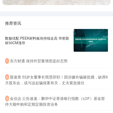
推荐资讯
数魅优配 PEEK材料板块持续走高 华密新
材30CM涨停
东方财通 保持外贸量增质提好态势
1
股速查 53岁女董事长熊慧辞职！因涉嫌诈骗被批捕，缺席6
2
月股东会，或与这起骗保案有关，丈夫紧急接任
金信达 公告速递：鹏华中证香港银行指数（LOF）基金暂
3
停大额申购和定期定额投资业务