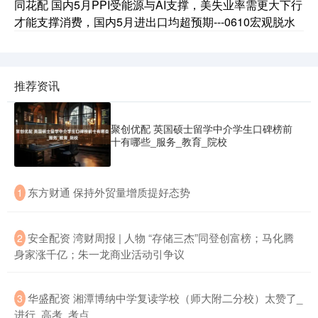
同花配 国内5月PPI受能源与AI支撑，美失业率需更大下行
才能支撑消费，国内5月进出口均超预期---0610宏观脱水
推荐资讯
聚创优配 英国硕士留学中介学生口碑榜前
十有哪些_服务_教育_院校
​东方财通 保持外贸量增质提好态势
1
​安全配资 湾财周报 | 人物 “存储三杰”同登创富榜；马化腾
2
身家涨千亿；朱一龙商业活动引争议
​华盛配资 湘潭博纳中学复读学校（师大附二分校）太赞了_
3
进行_高考_考点