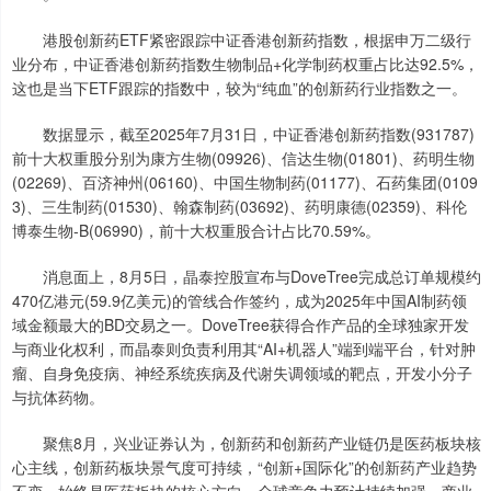
港股创新药ETF紧密跟踪中证香港创新药指数，根据申万二级行
业分布，中证香港创新药指数生物制品+化学制药权重占比达92.5%，
这也是当下ETF跟踪的指数中，较为“纯血”的创新药行业指数之一。
数据显示，截至2025年7月31日，中证香港创新药指数(931787)
前十大权重股分别为康方生物(09926)、信达生物(01801)、药明生物
(02269)、百济神州(06160)、中国生物制药(01177)、石药集团(0109
3)、三生制药(01530)、翰森制药(03692)、药明康德(02359)、科伦
博泰生物-B(06990)，前十大权重股合计占比70.59%。
消息面上，8月5日，晶泰控股宣布与DoveTree完成总订单规模约
470亿港元(59.9亿美元)的管线合作签约，成为2025年中国AI制药领
域金额最大的BD交易之一。DoveTree获得合作产品的全球独家开发
与商业化权利，而晶泰则负责利用其“AI+机器人”端到端平台，针对肿
瘤、自身免疫病、神经系统疾病及代谢失调领域的靶点，开发小分子
与抗体药物。
聚焦8月，兴业证券认为，创新药和创新药产业链仍是医药板块核
心主线，创新药板块景气度可持续，“创新+国际化”的创新药产业趋势
不变，始终是医药板块的核心方向，全球竞争力预计持续加强，商业