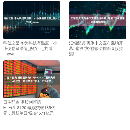
科创之星 华为科技有温度，小
汇银配资 巩俐中文宣布戛纳开
小便签藏温情_倪女士_刘博
幕: 这波“文化输出”排面直接拉
_nova
满!
日斗配资 港股创新药
ETF(513120)规模突破165亿
元，最新单日“吸金”571亿元