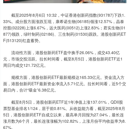
截至2025年8月6日 10:32，中证香港创新药指数(931787)下跌1.
33%。成分股方面涨跌互现，康希诺生物(06185)领涨12.57%，晶泰
控股(02228)上涨6.67%，远大医药(00512)上涨2.83%；君实生物(01
877)领跌，绿叶制药(02186)、三生制药(01530)跟跌。港股创新药ET
F(513120)红盘蓄势。
流动性方面，港股创新药ETF盘中换手26.06%，成交43.40亿
元，市场交投活跃。拉长时间看，截至8月5日，港股创新药ETF近1
周日均成交121.72亿元。
规模方面，港股创新药ETF最新规模达165.33亿元。资金流入方
面，港股创新药ETF最新资金净流入5.71亿元。拉长时间看，近5个交
易日内，合计“吸金”6.38亿元。
截至8月5日，港股创新药ETF近1年净值上涨137.01%，QDII股
票型基金排名1/124，居于前0.81%。从收益能力看，截至2025年8月
5日，港股创新药ETF自成立以来，最高单月回报为27.04%，最长连
涨月数为6个月，最长连涨涨幅为102.82%，上涨月份平均收益率为8.
67%。