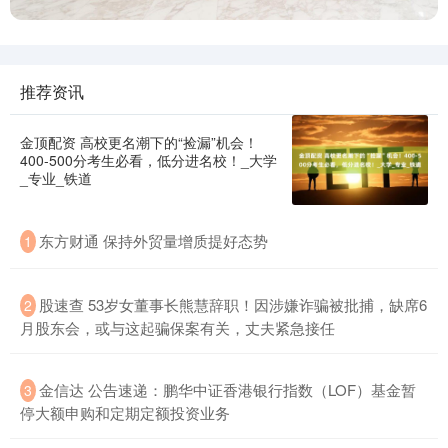
推荐资讯
金顶配资 高校更名潮下的“捡漏”机会！
400-500分考生必看，低分进名校！_大学
_专业_铁道
东方财通 保持外贸量增质提好态势
1
股速查 53岁女董事长熊慧辞职！因涉嫌诈骗被批捕，缺席6
2
月股东会，或与这起骗保案有关，丈夫紧急接任
金信达 公告速递：鹏华中证香港银行指数（LOF）基金暂
3
停大额申购和定期定额投资业务