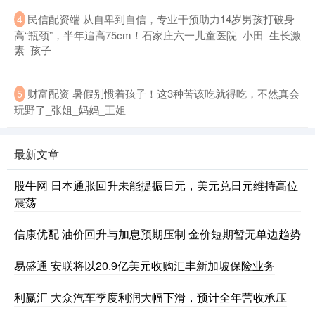
民信配资端 从自卑到自信，专业干预助力14岁男孩打破身
4
高“瓶颈”，半年追高75cm！石家庄六一儿童医院_小田_生长激
素_孩子
财富配资 暑假别惯着孩子！这3种苦该吃就得吃，不然真会
5
玩野了_张姐_妈妈_王姐
最新文章
股牛网 日本通胀回升未能提振日元，美元兑日元维持高位
震荡
信康优配 油价回升与加息预期压制 金价短期暂无单边趋势
易盛通 安联将以20.9亿美元收购汇丰新加坡保险业务
利赢汇 大众汽车季度利润大幅下滑，预计全年营收承压