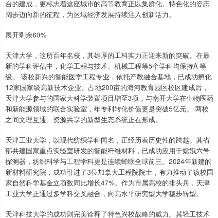
台的建成，更标志着这座城市的高等教育正以集群化、特色化的姿态
阔步迈向新的征程，为区域经济发展持续注入创新活力。
展开剩余60%
天津大学，这所百年名校，其雄厚的工科实力正迎来新的突破。在最
新的学科评估中，化学工程与技术、机械工程等5个学科均保持A 等
级。 该校新兴的智能医学工程专业，依托产教融合基地，已成功孵化
12家国家级高新技术企业。占地200亩的海河教育园区校区建成后，
天津大学参与的国家大科学装置项目增至3项，与南开大学在生物医药
和新能源领域的联合实验室，年专利转化价值更是突破5亿元。 两校
之间文理互通、资源共享的新型生态系统正在形成。
天津工业大学，以现代纺织学科闻名，正经历着历史性的跨越。其省
部共建国家重点实验室研发的智能纤维材料，已成功应用于嫦娥六号
探测器，纺织科学与工程学科更是连续蝉联全球前三。2024年新建的
新材料研究院，成功引进了3位加拿大工程院院士，有力推动了该校国
家自然科学基金立项数同比增长47%。作为市属高校的排头兵，天津
工业大学正通过多学科交叉融合，向高水平研究型大学稳步转型。
天津科技大学的成功则完美诠释了特色兴校战略的威力。其轻工技术