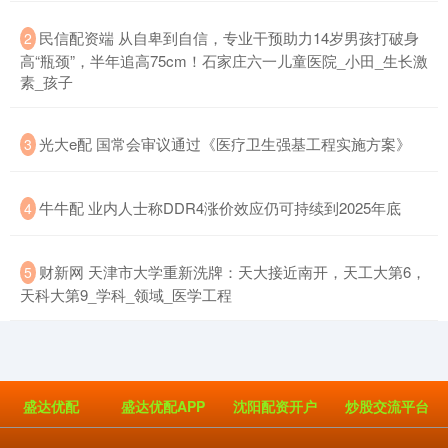
​民信配资端 从自卑到自信，专业干预助力14岁男孩打破身
2
高“瓶颈”，半年追高75cm！石家庄六一儿童医院_小田_生长激
素_孩子
​光大e配 国常会审议通过《医疗卫生强基工程实施方案》
3
​牛牛配 业内人士称DDR4涨价效应仍可持续到2025年底
4
​财新网 天津市大学重新洗牌：天大接近南开，天工大第6，
5
天科大第9_学科_领域_医学工程
盛达优配
盛达优配APP
沈阳配资开户
炒股交流平台