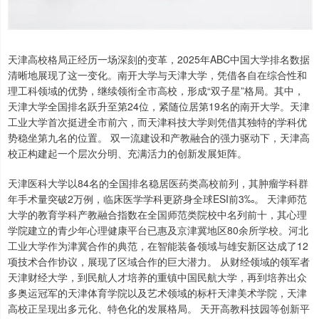
天津高校格局正经历一场深刻的变革，2025年ABC中国大学排名数据
清晰地展现了这一变化。南开大学与天津大学，凭借各自在综合性和
理工科领域的优势，继续领衔全市高校，形成“双子星”格局。其中，
天津大学全国排名跃升至第24位，紧随位居第19名的南开大学。天津
工业大学首次挺进全市前六，而天津科技大学则凭借其独特的学科优
势稳坐第九名的位置。 双一流建设和产教融合的强力驱动下，天津高
校正构建起一个层次分明、充满活力的创新发展矩阵。
天津医科大学以84名的全国排名稳居医药类高校前列，其肿瘤学科群
年手术量突破2万例，临床医学学科更跻身全球ESI前3‰。 天津师范
大学的教育学科产教融合指数在全国师范类院校中名列前十，其心理
学院建立的青少年心理健康平台已惠及京津冀地区80余所学校。河北
工业大学作为津冀合作的典范，在智能装备领域与雄安新区达成了12
项技术合作协议，展现了区域合作的巨大潜力。 从财经领域的领军者
天津财经大学，到民航人才培养的重镇中国民航大学，再到培养出众
多奥运冠军的天津体育学院以及艺术领域的标杆天津美术学院，天津
高校正呈现出多元化、特色化的发展格局。 天开高教科技园等创新平