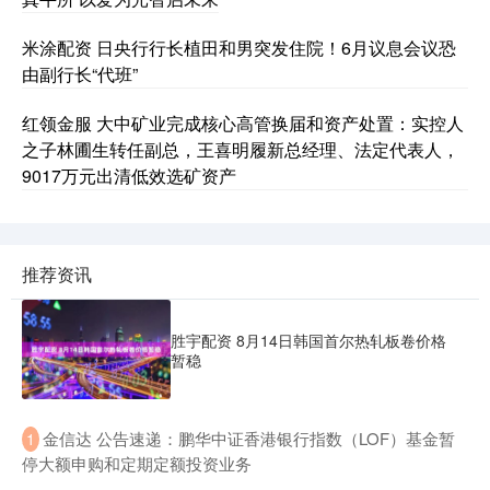
米涂配资 日央行行长植田和男突发住院！6月议息会议恐
由副行长“代班”
红领金服 大中矿业完成核心高管换届和资产处置：实控人
之子林圃生转任副总，王喜明履新总经理、法定代表人，
9017万元出清低效选矿资产
推荐资讯
胜宇配资 8月14日韩国首尔热轧板卷价格
暂稳
​金信达 公告速递：鹏华中证香港银行指数（LOF）基金暂
1
停大额申购和定期定额投资业务