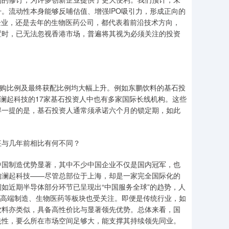
。流动性本身能够反哺估值、增强IPO吸引力，形成正向的
企业，还是去年的生物医药公司，都代表着前沿技术方向，
置时，已无法忽视香港市场，普遍将其视为必须关注的投资
认购比例及最终获配比例均大幅上升。例如东鹏饮料的基石投
；澜起科技的17家基石投资人中也有多家国际长线机构。这些
得一提的是，基石投资人通常须承诺六个月的锁定期，如此
。
征与几年前相比有何不同？
中国制造优势显著，其中不少中国企业不仅是国内冠军，也
的澜起科技——尽管总部位于上海，却是一家完全国际化的
如近期半导体部分环节已呈现出“中国服务全球”的趋势，人
外，高端制造、生物医药等板块也受关注。即便是传统行业，如
饮料亦类似，具备高性价比与显著领先优势。总体来看，国
先性，要么所在市场空间足够大，能支撑其持续领先同业。