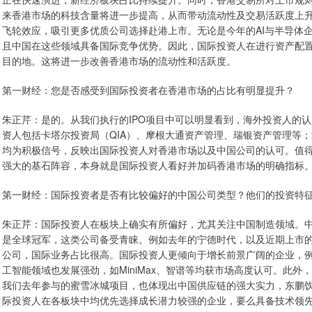
来香港市场的科技含量将进一步提高，从而带动流动性及交易活跃度上升
飞轮效应，吸引更多优质公司选择赴港上市。无论是今年的AI与半导体
且中国在这些领域具备国际竞争优势。因此，国际投资人在进行资产配
目的地。这将进一步改善香港市场的流动性和活跃度。
第一财经：您是否感受到国际投资者在香港市场的占比有明显提升？
朱正芹：是的。从我们执行的IPO项目中可以明显看到，海外投资人的
资人包括卡塔尔投资局（QIA）、摩根大通资产管理、瑞银资产管理等
均为积极信号，反映出国际投资人对香港市场以及中国公司的认可。值
强大的基石阵容，本身就是国际投资人看好并加码香港市场的明确指标
第一财经：国际投资者是否有比较偏好的中国公司类型？他们的投资特
朱正芹：国际投资人在板块上确实有所偏好，尤其关注中国制造领域。
是全球冠军，这类公司备受青睐。例如去年的宁德时代，以及近期上市
公司，国际业务占比很高。国际投资人更倾向于增长前景广阔的企业，例
工智能领域也发展强劲，如MiniMax、智谱等均获市场高度认可。此
我们去年参与的蜜雪冰城项目，也体现出中国供应链的强大实力，东鹏
际投资人在各板块中均优先选择成长潜力较强的企业，要么具备技术领