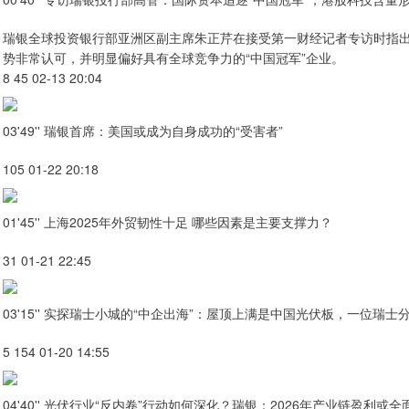
瑞银全球投资银行部亚洲区副主席朱正芹在接受第一财经记者专访时指出，当前国际
势非常认可，并明显偏好具有全球竞争力的“中国冠军”企业。
8 45 02-13 20:04
03'49'' 瑞银首席：美国或成为自身成功的“受害者”
105 01-22 20:18
01'45'' 上海2025年外贸韧性十足 哪些因素是主要支撑力？
31 01-21 22:45
03'15'' 实探瑞士小城的“中企出海”：屋顶上满是中国光伏板，一位瑞
5 154 01-20 14:55
04'40'' 光伏行业“反内卷”行动如何深化？瑞银：2026年产业链盈利或全