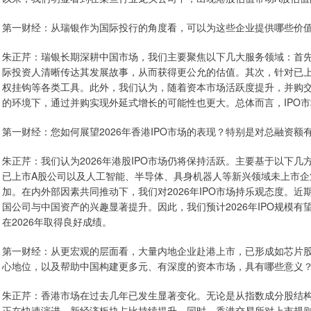
第一财经：从瑞银作为国际投行的角度看，可以为这些企业提供哪些价
朱正芹：瑞银长期深耕中国市场，我们主要聚焦以下几大服务领域：首先
际投资人清晰传达其发展故事，从而获得更公允的估值。其次，针对已
权挂钩等各类工具。此外，我们认为，随着资本市场活跃度提升，并购
的环境下，通过并购实现外延式增长的可能性也更大。总体而言，IPO
第一财经：您如何展望2026年香港IPO市场的表现？特别是对总融资
朱正芹：我们认为2026年港股IPO市场仍将保持活跃。主要基于以下
已上市A股公司以及人工智能、半导体、具身机器人等新兴领域未上市
加。在内外部因素共同推动下，我们对2026年IPO市场持乐观态度。
国公司与中国资产的兴趣显著提升。因此，我们预计2026年IPO规模有
在2026年取得良好成绩。
第一财经：从更宏观的层面看，大量内地企业赴港上市，已形成如芯片
心地位，以及帮助中国构建更多元、有深度的资本市场，具有哪些意义
朱正芹：香港市场在过去几年已发生显著变化。无论是从指数成分股结
正在快速演进，新经济板块占比持续提升。同时，香港交易所对上市规