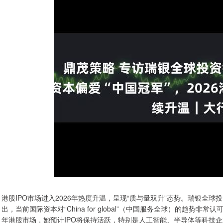
港股IPO市场进入2026年热度升温，呈现“质与量双升”态势。瑞银全
出，当前国际资本对“China for global”（中国服务全球）的趋势非
年港股市场，她预计IPO将保持活跃，特别是人工智能、半导体等科技