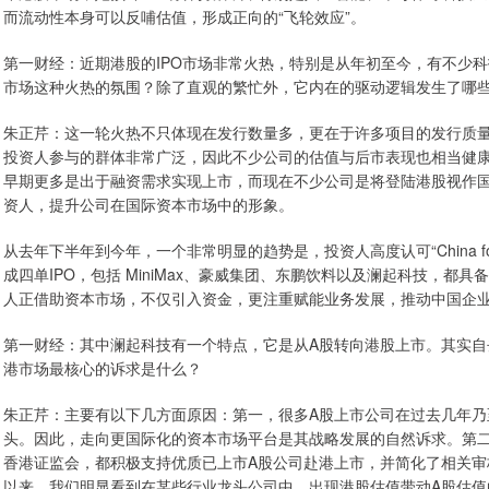
而流动性本身可以反哺估值，形成正向的“飞轮效应”。
第一财经：近期港股的IPO市场非常火热，特别是从年初至今，有不少科
市场这种火热的氛围？除了直观的繁忙外，它内在的驱动逻辑发生了哪
朱正芹：这一轮火热不只体现在发行数量多，更在于许多项目的发行质
投资人参与的群体非常广泛，因此不少公司的估值与后市表现也相当健
早期更多是出于融资需求实现上市，而现在不少公司是将登陆港股视作
资人，提升公司在国际资本市场中的形象。
从去年下半年到今年，一个非常明显的趋势是，投资人高度认可“China fo
成四单IPO，包括 MiniMax、豪威集团、东鹏饮料以及澜起科技，
人正借助资本市场，不仅引入资金，更注重赋能业务发展，推动中国企
第一财经：其中澜起科技有一个特点，它是从A股转向港股上市。其实
港市场最核心的诉求是什么？
朱正芹：主要有以下几方面原因：第一，很多A股上市公司在过去几年
头。因此，走向更国际化的资本市场平台是其战略发展的自然诉求。第
香港证监会，都积极支持优质已上市A股公司赴港上市，并简化了相关
以来，我们明显看到在某些行业龙头公司中，出现港股估值带动A股估