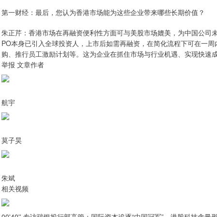
第一财经：最后，您认为香港市场能为这些企业带来哪些长期价值？
朱正芹：香港市场在再融资便利性方面可与美股市场媲美，为中国公司未
PO本身已引入全球投资人，上市后如需再融资，在简化流程下可在一周
购、推行员工激励计划等。这为企业在抓住市场与行业机遇、实现快速
举报 文章作者
航宇
莫子昊
朱斌
相关视频
00'40'' 专访瑞银投行部高管：国际资本追逐“中国冠军”，港股科技含量