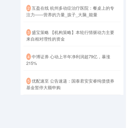
​互盈在线 杭州多动症治疗医院：餐桌上的专
2
注力——营养的力量_孩子_大脑_能量
​盛宝策略 【机构策略】本轮行情驱动力主要
3
来自相对理性的资金
​中博证券 心动上半年净利润超79亿，暴涨
4
215%
​优配速至 公告速递：国泰君安安睿纯债债券
5
基金暂停大额申购