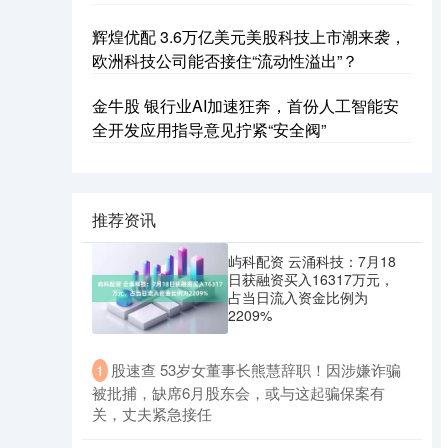
辉煌优配 3.6万亿美元美股科技上市潮来袭，
欧洲科技公司能否接住“流动性溢出”？
金牛股 银行业AI加速狂奔，首份人工智能安
全开发应用指导意见拧紧“安全阀”
推荐资讯
屿科配资 云涌科技：7月18
日获融资买入16317万元，
占当日流入资金比例为
2209%
​股速查 53岁女董事长熊慧辞职！因涉嫌诈骗
1
被批捕，缺席6月股东会，或与这起骗保案有
关，丈夫紧急接任